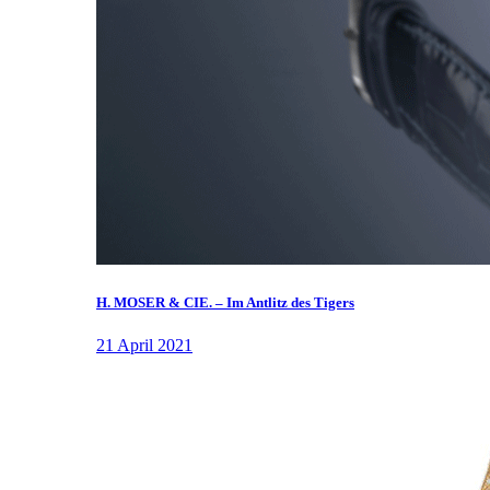
H. MOSER & CIE. – Im Antlitz des Tigers
21 April 2021