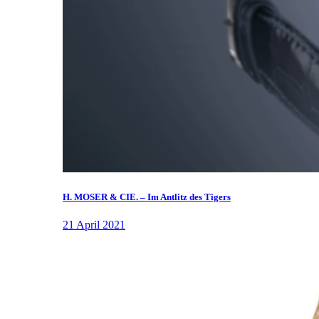
H. MOSER & CIE. – Im Antlitz des Tigers
21 April 2021