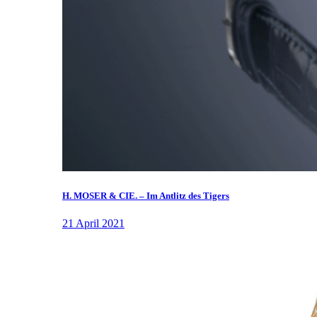
H. MOSER & CIE. – Im Antlitz des Tigers
21 April 2021