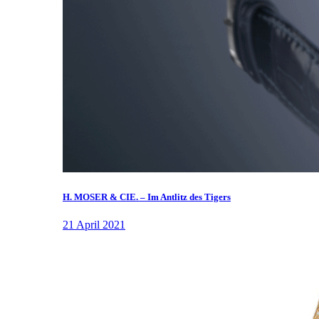
H. MOSER & CIE. – Im Antlitz des Tigers
21 April 2021