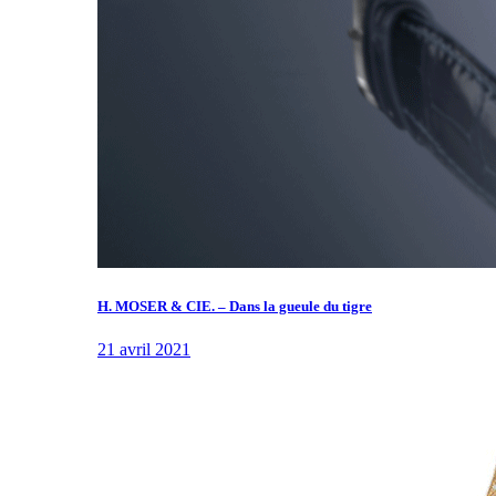
H. MOSER & CIE. – Dans la gueule du tigre
21 avril 2021