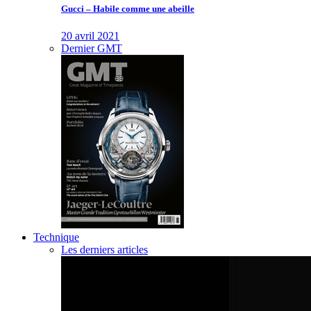
Gucci – Habile comme une abeille
20 avril 2021
Dernier GMT
Technique
Les derniers articles