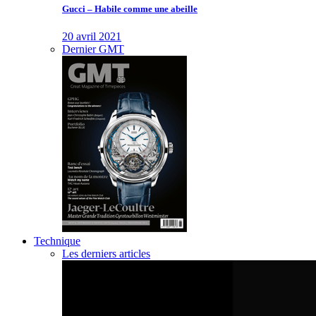
Gucci – Habile comme une abeille
20 avril 2021
Dernier GMT
Technique
Les derniers articles