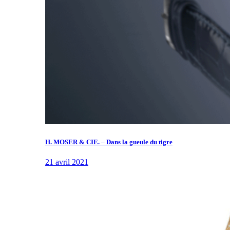
H. MOSER & CIE. – Dans la gueule du tigre
21 avril 2021