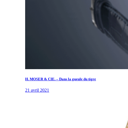
H. MOSER & CIE. – Dans la gueule du tigre
21 avril 2021