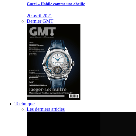
Gucci – Habile comme une abeille
20 avril 2021
Dernier GMT
Technique
Les derniers articles