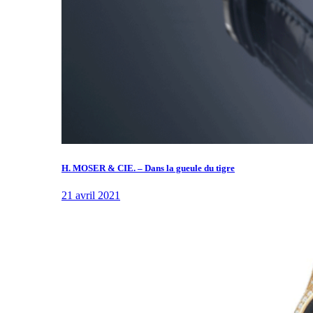
H. MOSER & CIE. – Dans la gueule du tigre
21 avril 2021