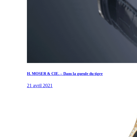
H. MOSER & CIE. – Dans la gueule du tigre
21 avril 2021