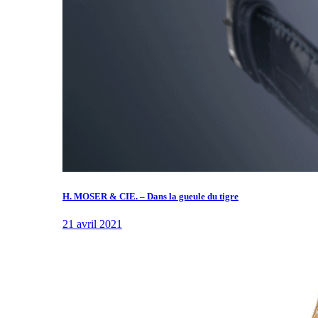
H. MOSER & CIE. – Dans la gueule du tigre
21 avril 2021