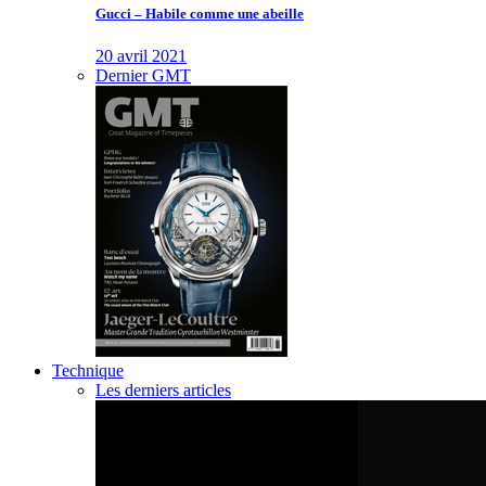
Gucci – Habile comme une abeille
20 avril 2021
Dernier GMT
Technique
Les derniers articles