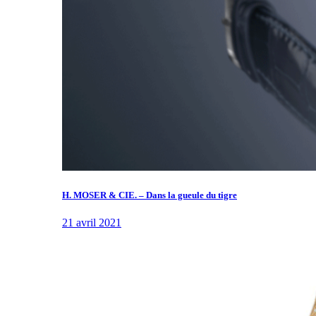
H. MOSER & CIE. – Dans la gueule du tigre
21 avril 2021