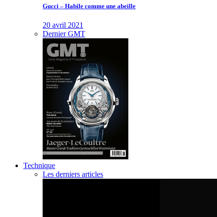
Gucci – Habile comme une abeille
20 avril 2021
Dernier GMT
Technique
Les derniers articles