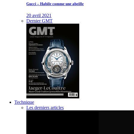
Gucci – Habile comme une abeille
20 avril 2021
Dernier GMT
Technique
Les derniers articles