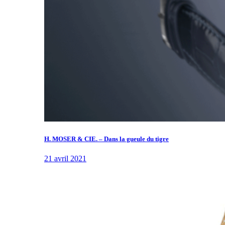
H. MOSER & CIE. – Dans la gueule du tigre
21 avril 2021