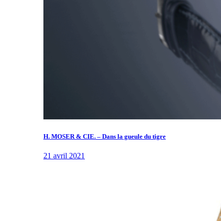
H. MOSER & CIE. – Dans la gueule du tigre
21 avril 2021