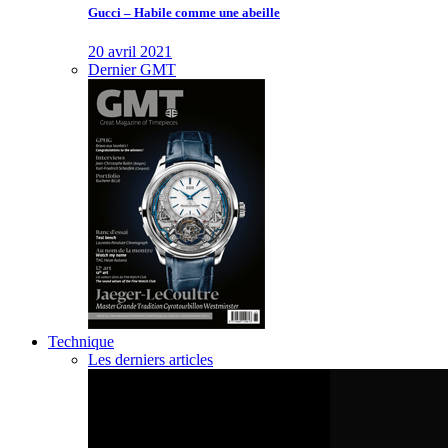
Gucci – Habile comme une abeille
20 avril 2021
Dernier GMT
Technique
Les derniers articles