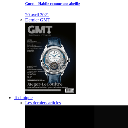
Gucci – Habile comme une abeille
20 avril 2021
Dernier GMT
Technique
Les derniers articles