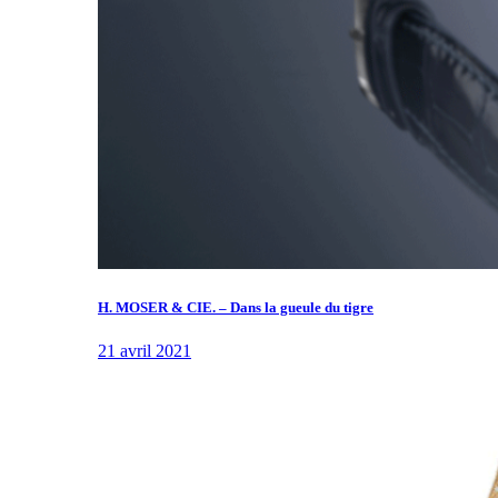
H. MOSER & CIE. – Dans la gueule du tigre
21 avril 2021