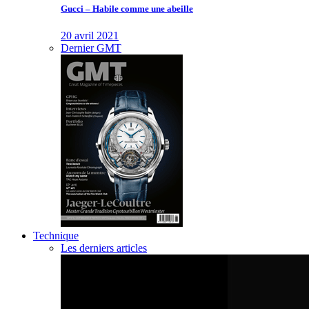
Gucci – Habile comme une abeille
20 avril 2021
Dernier GMT
Technique
Les derniers articles