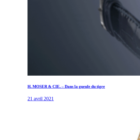
H. MOSER & CIE. – Dans la gueule du tigre
21 avril 2021