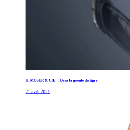
H. MOSER & CIE. – Dans la gueule du tigre
21 avril 2021