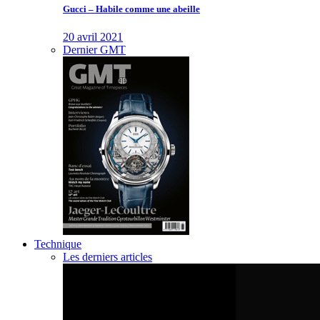
Gucci – Habile comme une abeille
20 avril 2021
Dernier GMT
Technique
Les derniers articles