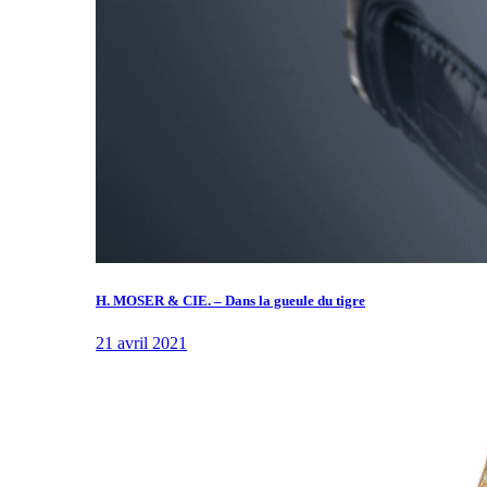
H. MOSER & CIE. – Dans la gueule du tigre
21 avril 2021