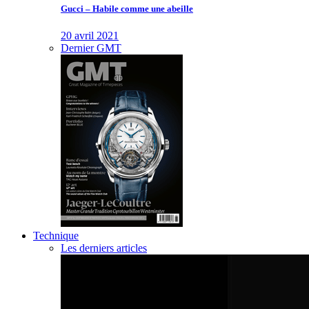
Gucci – Habile comme une abeille
20 avril 2021
Dernier GMT
Technique
Les derniers articles