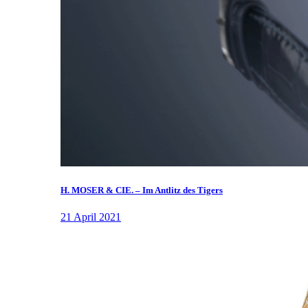
H. MOSER & CIE. – Im Antlitz des Tigers
21 April 2021