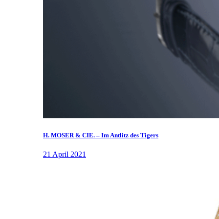
H. MOSER & CIE. – Im Antlitz des Tigers
21 April 2021