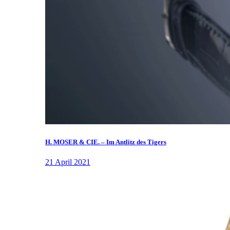
H. MOSER & CIE. – Im Antlitz des Tigers
21 April 2021