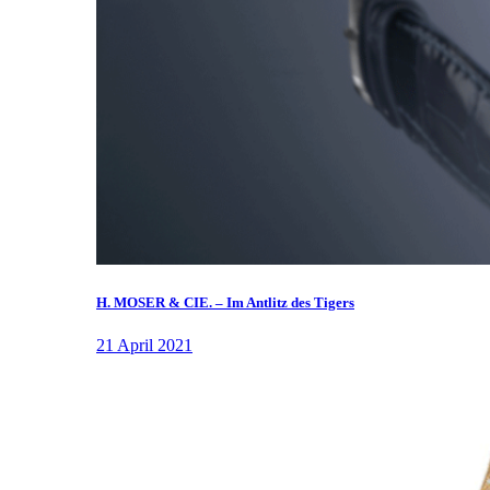
H. MOSER & CIE. – Im Antlitz des Tigers
21 April 2021