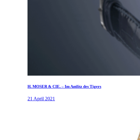
H. MOSER & CIE. – Im Antlitz des Tigers
21 April 2021