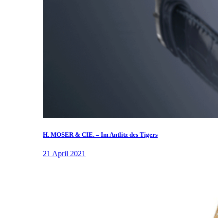
H. MOSER & CIE. – Im Antlitz des Tigers
21 April 2021