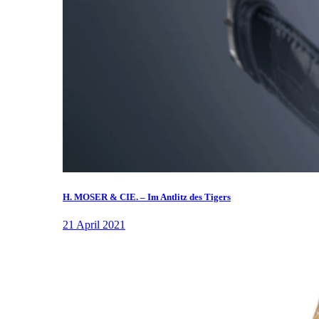
H. MOSER & CIE. – Im Antlitz des Tigers
21 April 2021