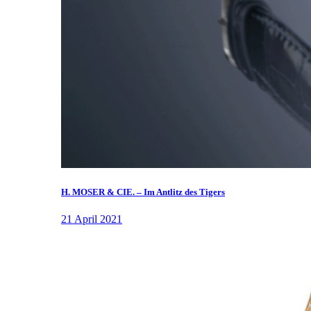
H. MOSER & CIE. – Im Antlitz des Tigers
21 April 2021