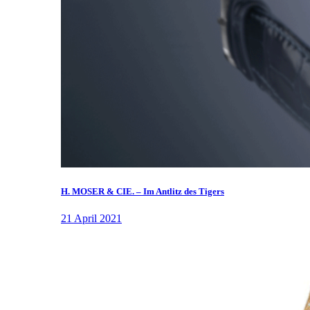
H. MOSER & CIE. – Im Antlitz des Tigers
21 April 2021