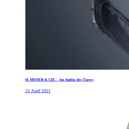
H. MOSER & CIE. – Im Antlitz des Tigers
21 April 2021