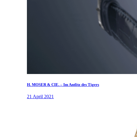
H. MOSER & CIE. – Im Antlitz des Tigers
21 April 2021