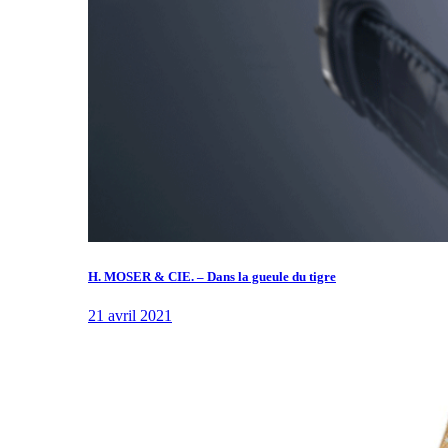
H. MOSER & CIE. – Dans la gueule du tigre
21 avril 2021