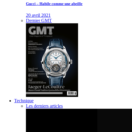
Gucci – Habile comme une abeille
20 avril 2021
Dernier GMT
Technique
Les derniers articles