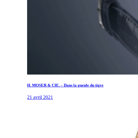
H. MOSER & CIE. – Dans la gueule du tigre
21 avril 2021