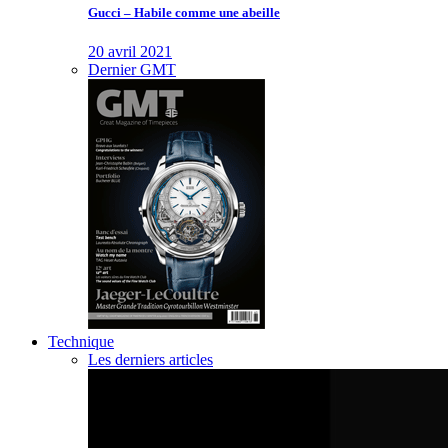
Gucci – Habile comme une abeille
20 avril 2021
Dernier GMT
Technique
Les derniers articles