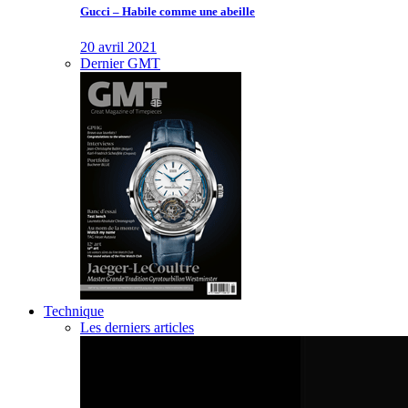
Gucci – Habile comme une abeille
20 avril 2021
Dernier GMT
Technique
Les derniers articles