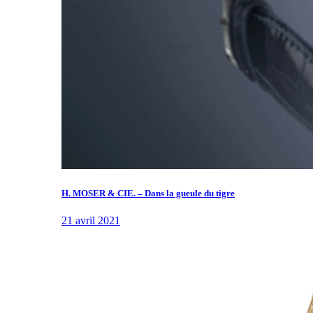
H. MOSER & CIE. – Dans la gueule du tigre
21 avril 2021