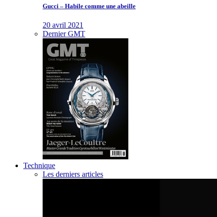
Gucci – Habile comme une abeille
20 avril 2021
Dernier GMT
Technique
Les derniers articles