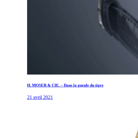
H. MOSER & CIE. – Dans la gueule du tigre
21 avril 2021