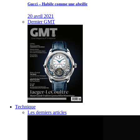
Gucci – Habile comme une abeille
20 avril 2021
Dernier GMT
Technique
Les derniers articles