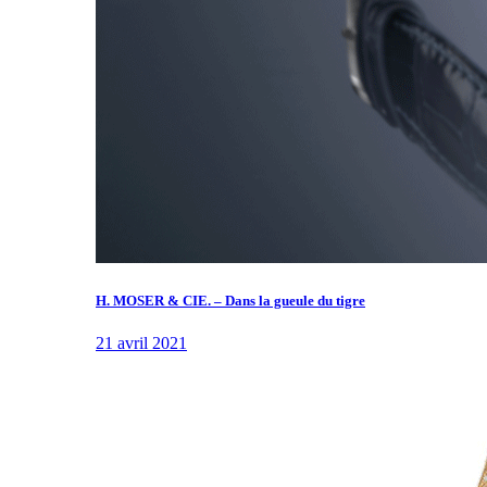
H. MOSER & CIE. – Dans la gueule du tigre
21 avril 2021