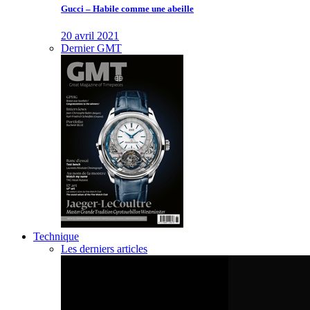
Gucci – Habile comme une abeille
20 avril 2021
Dernier GMT
Technique
Les derniers articles