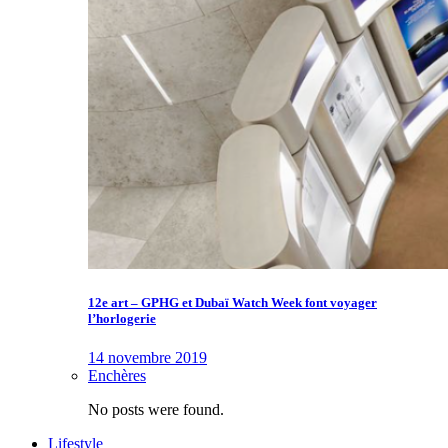
12e art – GPHG et Dubaï Watch Week font voyager
l’horlogerie
14 novembre 2019
Enchères
No posts were found.
Lifestyle