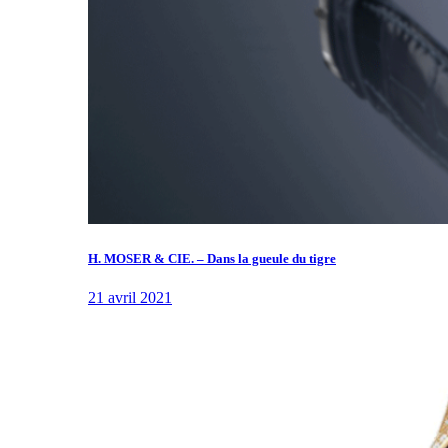
H. MOSER & CIE. – Dans la gueule du tigre
21 avril 2021