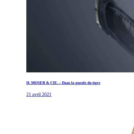
H. MOSER & CIE. – Dans la gueule du tigre
21 avril 2021