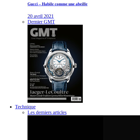
Gucci – Habile comme une abeille
20 avril 2021
Dernier GMT
Technique
Les derniers articles