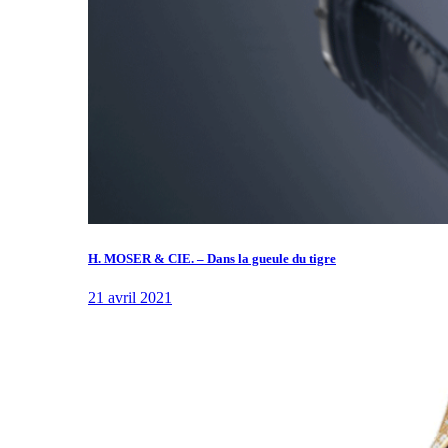
H. MOSER & CIE. – Dans la gueule du tigre
21 avril 2021