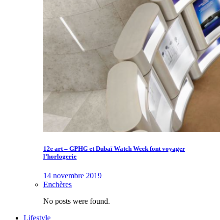
12e art – GPHG et Dubaï Watch Week font voyager
l’horlogerie
14 novembre 2019
Enchères
No posts were found.
Lifestyle