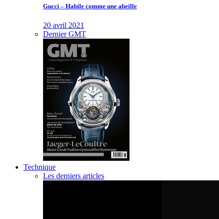
Gucci – Habile comme une abeille
20 avril 2021
Dernier GMT
Technique
Les derniers articles