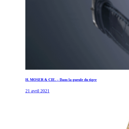
H. MOSER & CIE. – Dans la gueule du tigre
21 avril 2021