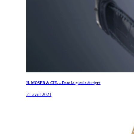
H. MOSER & CIE. – Dans la gueule du tigre
21 avril 2021