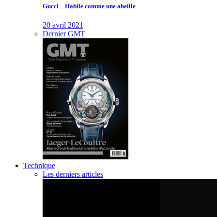
Gucci – Habile comme une abeille
20 avril 2021
Dernier GMT
Technique
Les derniers articles