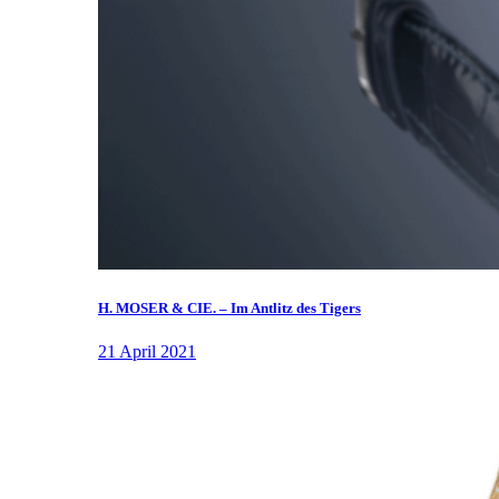
H. MOSER & CIE. – Im Antlitz des Tigers
21 April 2021