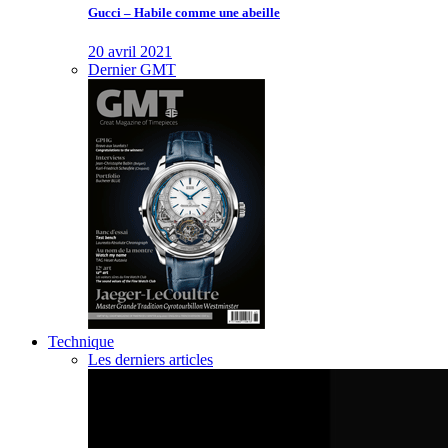
Gucci – Habile comme une abeille
20 avril 2021
Dernier GMT
Technique
Les derniers articles