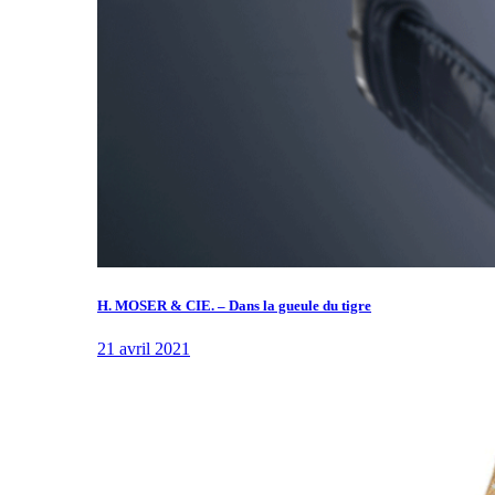
H. MOSER & CIE. – Dans la gueule du tigre
21 avril 2021