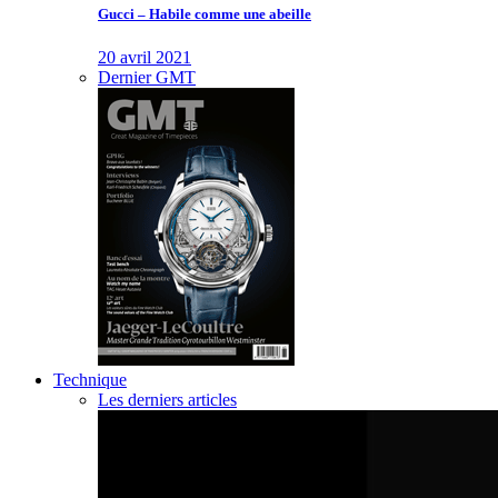
Gucci – Habile comme une abeille
20 avril 2021
Dernier GMT
Technique
Les derniers articles