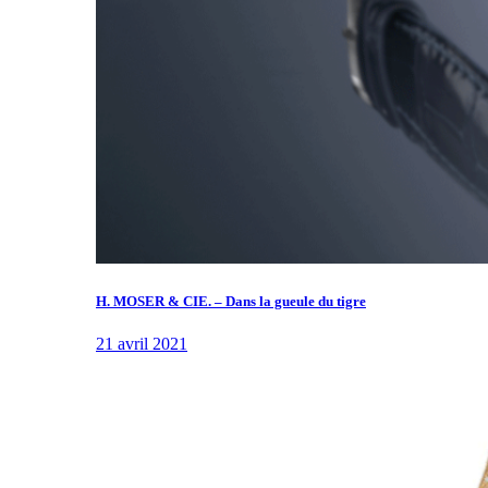
H. MOSER & CIE. – Dans la gueule du tigre
21 avril 2021