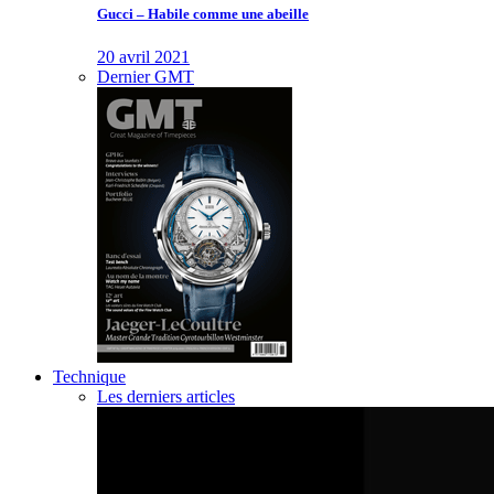
Gucci – Habile comme une abeille
20 avril 2021
Dernier GMT
Technique
Les derniers articles