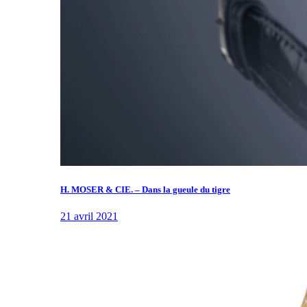
H. MOSER & CIE. – Dans la gueule du tigre
21 avril 2021