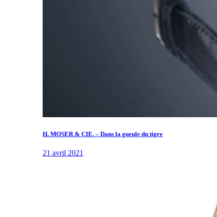
H. MOSER & CIE. – Dans la gueule du tigre
21 avril 2021