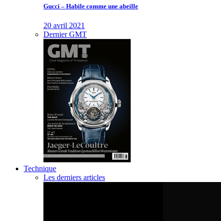
Gucci – Habile comme une abeille
20 avril 2021
Dernier GMT
Technique
Les derniers articles