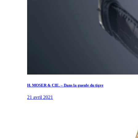
H. MOSER & CIE. – Dans la gueule du tigre
21 avril 2021