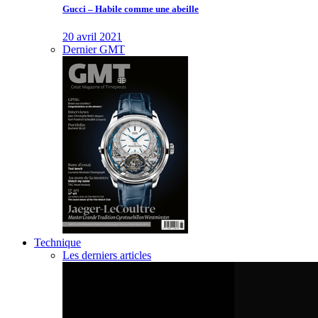
Gucci – Habile comme une abeille
20 avril 2021
Dernier GMT
Technique
Les derniers articles