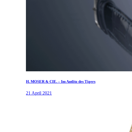
H. MOSER & CIE. – Im Antlitz des Tigers
21 April 2021