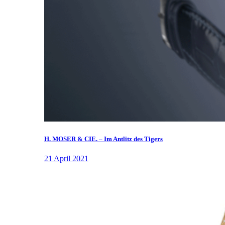
H. MOSER & CIE. – Im Antlitz des Tigers
21 April 2021