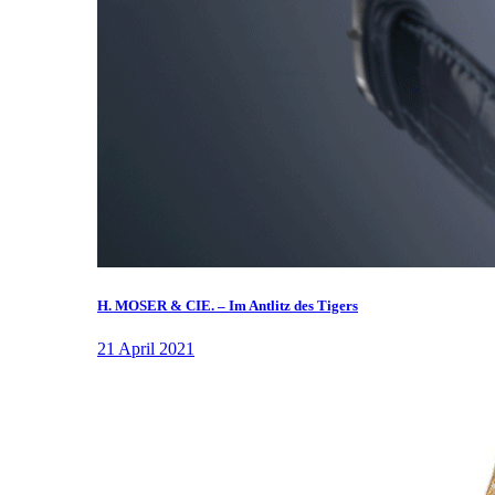
H. MOSER & CIE. – Im Antlitz des Tigers
21 April 2021