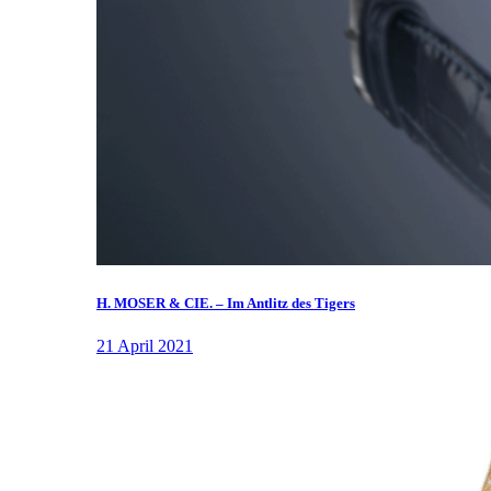
H. MOSER & CIE. – Im Antlitz des Tigers
21 April 2021