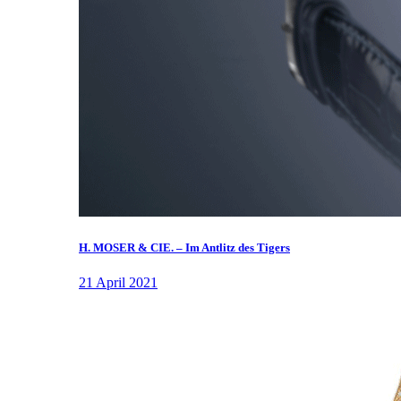
H. MOSER & CIE. – Im Antlitz des Tigers
21 April 2021